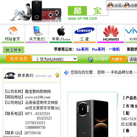
小王
小
苹果笔记本：
Air系列
Por系列
一体机
新款
站内搜索
您现在的位置：
昆明
>>
手机品牌分类
>
【公司名称】酷宝数码购物网
【网站地址】www.yn198.com
【
产品名
【公司地址】云南省昆明市文林街
【
市 场 
48号文翠苑写字楼302
【
配 
【联系电话】0871 - 65325531
65325525
16G+5
13759133311
红/幻影紫 
13888969750
【
备 
【联系 QQ】287559118